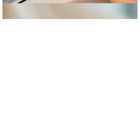
AGB
1. Allgemeines
Aufträge werden gemäß den
nachstehenden Bedingungen
angenommen und ausgeführt.
Abweichungen oder entgegenstehende
Einkaufsbedingungen gelten nur, wenn sie