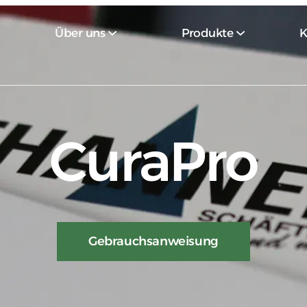
Über uns
Produkte
K
CuraPro
Gebrauchsanweisung